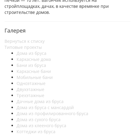
печкой — 10 лет. Вагончик используется на
стройплощадках, дачах, в качестве времянке при
строительстве домов.
Галерея
Вернуться к списку
Типовые проекты
Дома из бруса
Каркасные дома
Бани из бруса
Каркасные бани
Мобильные бани
Одноэтажные
Двухэтажные
Трехэтажные
Дачные дома из бруса
Дома из бруса с мансардой
Дома из профилированного бруса
Дома из сухого бруса
Дома из клееного бруса
Коттеджи из бруса