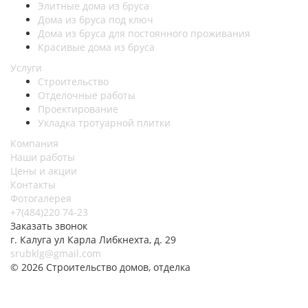
Элитные дома из бруса
Дома из бруса под ключ
Дома из бруса для постоянного проживания
Красивые дома из бруса
Услуги
Строительство
Отделочные работы
Проектирование
Укладка тротуарной плитки
Компания
Наши работы
Цены и акции
Контакты
Фотогалерея
+7(484)220 74-23
Заказать звонок
г. Калуга ул Карла Либкнехта, д. 29
srubklg@gmail.com
© 2026 Строительство домов, отделка