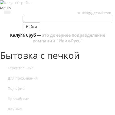
Меню
srubklg@gmail.com
Найти
Калуга Сруб —
это дочернее подразделение
компании "Илия-Русь"
Бытовка с печкой
Строительные
Для проживания
Под офис
Прорабские
Дачные