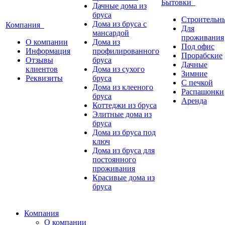
Бытовки
Дачные дома из
бруса
Строительн
Дома из бруса с
Компания
Для
мансардой
проживания
О компании
Дома из
Под офис
Информация
профилированного
Прорабские
Отзывы
бруса
Дачные
клиентов
Дома из сухого
Зимние
Реквизиты
бруса
С печкой
Дома из клееного
Распашонки
бруса
Аренда
Коттеджи из бруса
Элитные дома из
бруса
Дома из бруса под
ключ
Дома из бруса для
постоянного
проживания
Красивые дома из
бруса
Компания
О компании