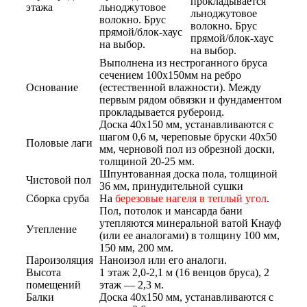
прокладывается
этажа
льноджутовое
льноджутовое
волокно. Брус
волокно. Брус
прямой/блок-хаус
прямой/блок-хаус
на выбор.
на выбор.
Выполнена из нестроганного бруса
сечением 100х150мм на ребро
Основание
(естественной влажности). Между
первым рядом обвязки и фундаментом
прокладывается рубероид.
Доска 40х150 мм, устанавливаются с
шагом 0,6 м, череповые бруски 40х50
Половые лаги
мм, черновой пол из обрезной доски,
толщиной 20-25 мм.
Шпунтованная доска пола, толщиной
Чистовой пол
36 мм, принудительной сушки
Сборка сруба
На
березовые нагеля в теплый угол
.
Пол, потолок и мансарда бани
утепляются минеральной ватой Кнауф
Утепление
(или ее аналогами) в толщину 100 мм,
150 мм, 200 мм.
Пароизоляция
Наноизол или его аналоги.
Высота
1 этаж 2,0-2,1 м (16 венцов бруса), 2
помещений
этаж — 2,3 м.
Балки
Доска 40х150 мм, устанавливаются с