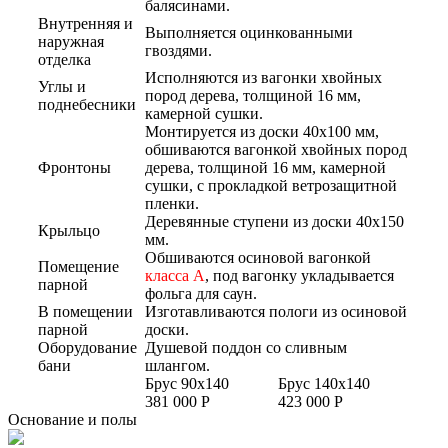
балясинами.
Внутренняя и
Выполняется оцинкованными
наружная
гвоздями.
отделка
Исполняются из вагонки хвойных
Углы и
пород дерева, толщиной 16 мм,
поднебесники
камерной сушки.
Монтируется из доски 40х100 мм,
обшиваются вагонкой хвойных пород
Фронтоны
дерева, толщиной 16 мм, камерной
сушки, с прокладкой ветрозащитной
пленки.
Деревянные ступени из доски 40х150
Крыльцо
мм.
Обшиваются осиновой вагонкой
Помещение
класса А
, под вагонку укладывается
парной
фольга для саун.
В помещении
Изготавливаются пологи из осиновой
парной
доски.
Оборудование
Душевой поддон со сливным
бани
шлангом.
Брус 90x140
Брус 140x140
381 000 Р
423 000 Р
Основание и полы