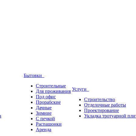
Бытовки
Строительные
Услуги
Для проживания
Под офис
Строительство
Прорабские
Отделочные работы
Дачные
Проектирование
Зимние
а
Укладка тротуарной пли
С печкой
Распашонки
Аренда