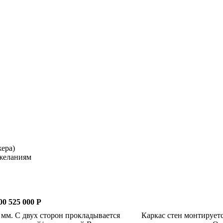
жера)
ожеланиям
00
525 000 Р
 мм. С двух сторон прокладывается
Каркас стен монтируетс