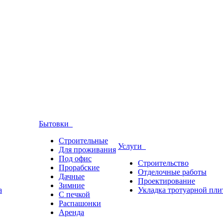
Бытовки
Строительные
Услуги
Для проживания
Под офис
Строительство
Прорабские
Отделочные работы
Дачные
Проектирование
Зимние
а
Укладка тротуарной пли
С печкой
Распашонки
Аренда