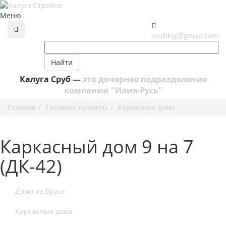
Меню
srubklg@gmail.com
Найти
Калуга Сруб —
это дочернее подразделение
компании "Илия-Русь"
Главная
Типовые проекты
Каркасные дома
Каркасный дом 9 на 7
(ДК-42)
Дома из бруса
Каркасные дома