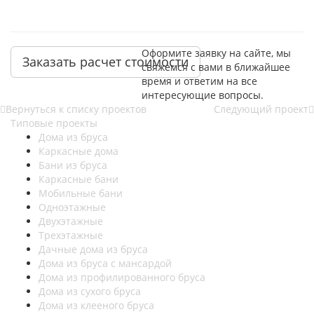
Оформите заявку на сайте, мы
Заказать расчет стоимости
свяжемся с вами в ближайшее
время и ответим на все
интересующие вопросы.
Вернуться к списку проектов
Следующий проект
Типовые проекты
Дома из бруса
Каркасные дома
Бани из бруса
Каркасные бани
Мобильные бани
Одноэтажные
Двухэтажные
Трехэтажные
Дачные дома из бруса
Дома из бруса с мансардой
Дома из профилированного бруса
Дома из сухого бруса
Дома из клееного бруса