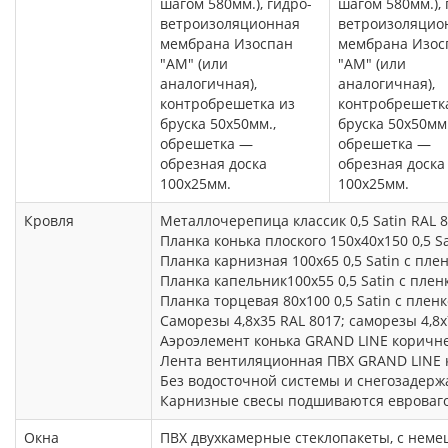
шагом 580мм.), гидро-
шагом 580мм.), 
ветроизоляционная
ветроизоляцио
мембрана Изоспан
мембрана Изос
"АМ" (или
"АМ" (или
аналогичная),
аналогичная),
контробрешетка из
контробрешетк
бруска 50х50мм.,
бруска 50х50мм.
обрешетка —
обрешетка —
обрезная доска
обрезная доска
100х25мм.
100х25мм.
Кровля
Металлочерепица классик 0,5 Satin RAL 
Планка конька плоского 150х40х150 0,5 S
Планка карнизная 100х65 0,5 Satin с пле
Планка капельник100х55 0,5 Satin с пле
Планка торцевая 80х100 0,5 Satin с плен
Саморезы 4,8х35 RAL 8017; саморезы 4,8х
Аэроэлемент конька GRAND LINE коричн
Лента вентиляционная ПВХ GRAND LINE 
Без водосточной системы и снегозадерж
Карнизные свесы подшиваются евроваго
Окна
ПВХ двухкамерные стеклопакеты, с неме