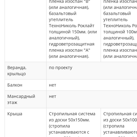
пленка изоспан "В"
пленка изоспан
(или аналогичная),
(или аналогична
базальтовый
базальтовый
утеплитель
утеплитель
ТехноНиколь Роклайт
ТехноНиколь Ро
толщиной 150мм. (или
толщиной 100мм
аналогичный),
аналогичный),
гидроветрозащитная
гидроветрозащ
пленка изоспан "А"
пленка изоспан
(или аналогичная).
(или аналогична
Веранда,
по проекту
крыльцо
Балкон
нет
Мансардный
нет
этаж
Крыша
Стропильная система
Стропильная с
из доски 50х150мм.
из доски 50х10
(стропила
(стропила
устанавливаются с
устанавливаютс