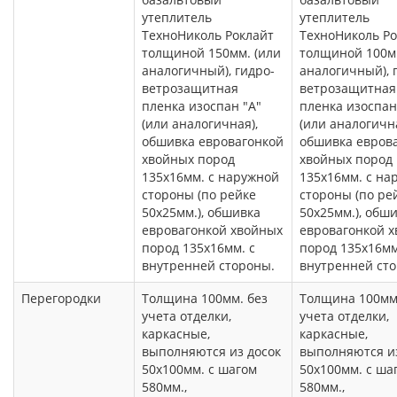
утеплитель
утеплитель
ТехноНиколь Роклайт
ТехноНиколь Ро
толщиной 150мм. (или
толщиной 100мм
аналогичный), гидро-
аналогичный), 
ветрозащитная
ветрозащитная
пленка изоспан "А"
пленка изоспан
(или аналогичная),
(или аналогична
обшивка евровагонкой
обшивка евров
хвойных пород
хвойных пород
135х16мм. с наружной
135х16мм. с на
стороны (по рейке
стороны (по ре
50х25мм.), обшивка
50х25мм.), обш
евровагонкой хвойных
евровагонкой 
пород 135х16мм. с
пород 135х16мм
внутренней стороны.
внутренней ст
Перегородки
Толщина 100мм. без
Толщина 100мм
учета отделки,
учета отделки,
каркасные,
каркасные,
выполняются из досок
выполняются из
50х100мм. с шагом
50х100мм. с ша
580мм.,
580мм.,