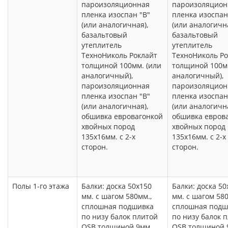
пароизоляционная
пароизоляцион
пленка изоспан "В"
пленка изоспан
(или аналогичная),
(или аналогична
базальтовый
базальтовый
утеплитель
утеплитель
ТехноНиколь Роклайт
ТехноНиколь Ро
толщиной 100мм. (или
толщиной 100мм
аналогичный),
аналогичный),
пароизоляционная
пароизоляцион
пленка изоспан "В"
пленка изоспан
(или аналогичная),
(или аналогична
обшивка евровагонкой
обшивка евров
хвойных пород
хвойных пород
135х16мм. с 2-х
135х16мм. с 2-х
сторон.
сторон.
Полы 1-го этажа
Балки: доска 50х150
Балки: доска 50
мм. с шагом 580мм.,
мм. с шагом 580
сплошная подшивка
сплошная подш
по низу балок плитой
по низу балок 
OSB толщиной 9мм.
OSB толщиной 