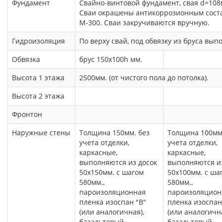
Фундамент
Свайно-винтовой фундамент, свая d=108м
Сваи окрашены антикоррозионным соста
М-300. Сваи закручиваются вручную.
Гидроизоляция
По верху свай, под обвязку из бруса вып
Обвязка
брус 150х100h мм.
Высота 1 этажа
2500мм. (от чистого пола до потолка).
Высота 2 этажа
Фронтон
Наружные стены
Толщина 150мм. без
Толщина 100мм
учета отделки,
учета отделки,
каркасные,
каркасные,
выполняются из досок
выполняются из
50х150мм. с шагом
50х100мм. с ша
580мм.,
580мм.,
пароизоляционная
пароизоляцион
пленка изоспан "В"
пленка изоспан
(или аналогичная),
(или аналогична
базальтовый
базальтовый