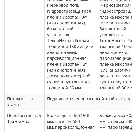
(черновой пол),
(черновой пол),
гидроветрозащитная
гидроветрозащ
пленка изоспан "А"
пленка изоспан
(или аналогичная),
(или аналогична
базальтовый
базальтовый
утеплитель
утеплитель
ТехноНиколь Роклайт
ТехноНиколь Ро
толщиной 150мм. (или
толщиной 100мм
аналогичный),
аналогичный),
пароизоляционная
пароизоляцион
пленка изоспан "В"
пленка изоспан
(или аналогичная),
(или аналогична
доска пола камерной
доска пола кам
сушки шпунтованная
сушки шпунтов
толщиной 36 мм.
толщиной 36мм
Потолок 1-го
Подшивается евровагонкой хвойных поро
этажа
Перекрытие над
Балки: доска 50х150h
Балки: доска 5
1-м этажом
мм. с шагом 580
мм. с шагом 58
мм.,пароизоляционная
мм.,пароизоля