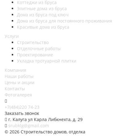
Коттеджи из бруса
Элитные дома из бруса
Дома из бруса под ключ
Дома из бруса для постоянного проживания
Красивые дома из бруса
Услуги
Строительство
Отделочные работы
Проектирование
Укладка тротуарной плитки
Компания
Наши работы
Цены и акции
Контакты
Фотогалерея
+7(484)220 74-23
Заказать звонок
г. Калуга ул Карла Либкнехта, д. 29
srubklg@gmail.com
© 2026 Строительство домов, отделка