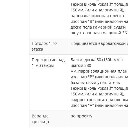
ТехноНиколь Роклайт толщи
150мм. (или аналогичный),
пароизоляционная пленка
изоспан "В" (или аналогична
доска пола камерной сушки
шпунтованная толщиной 36 
Потолок 1-го
Подшивается евровагонкой х
этажа
Перекрытие над
Балки: доска 50х150h мм. с
1-м этажом
шагом 580
мм.,пароизоляционная плен
изоспан "В" (или аналогична
базальтовый утеплитель
ТехноНиколь Роклайт толщи
150мм. (или аналогичный),
гидроветрозащитная пленк
изоспан "А" (или аналогична
Веранда,
по проекту
крыльцо