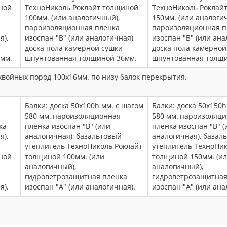
ной
ТехноНиколь Роклайт толщиной
ТехноНиколь Роклай
100мм. (или аналогичный),
150мм. (или аналоги
пароизоляционная пленка
пароизоляционная п
я),
изоспан "В" (или аналогичная),
изоспан "В" (или ана
доска пола камерной сушки
доска пола камерной
мм.
шпунтованная толщиной 36мм.
шпунтованная толщи
войных пород 100х16мм. по низу балок перекрытия.
Балки: доска 50х100h мм. с шагом
Балки: доска 50х150h
580 мм.,пароизоляционная
580 мм.,пароизоляц
ка
пленка изоспан "В" (или
пленка изоспан "В" (
я),
аналогичная), базальтовый
аналогичная), базал
утеплитель ТехноНиколь Роклайт
утеплитель ТехноНик
ной
толщиной 100мм. (или
толщиной 150мм. (и
аналогичный),
аналогичный),
а
гидроветрозащитная пленка
гидроветрозащитная
я).
изоспан "А" (или аналогичная).
изоспан "А" (или ана