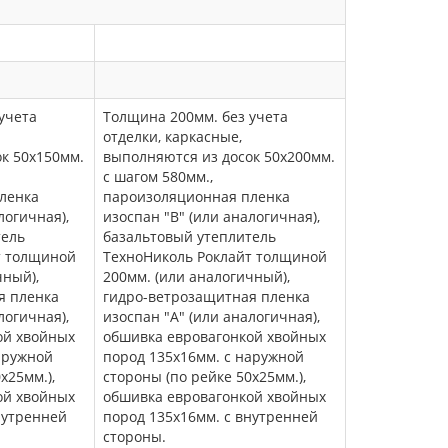
учета
Толщина 200мм. без учета
отделки, каркасные,
к 50х150мм.
выполняются из досок 50х200мм.
с шагом 580мм.,
ленка
пароизоляционная пленка
логичная),
изоспан "В" (или аналогичная),
тель
базальтовый утеплитель
т толщиной
ТехноНиколь Роклайт толщиной
чный),
200мм. (или аналогичный),
я пленка
гидро-ветрозащитная пленка
логичная),
изоспан "А" (или аналогичная),
ой хвойных
обшивка евровагонкой хвойных
аружной
пород 135х16мм. с наружной
х25мм.),
стороны (по рейке 50х25мм.),
ой хвойных
обшивка евровагонкой хвойных
нутренней
пород 135х16мм. с внутренней
стороны.