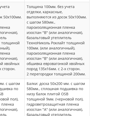
учета
Толщина 100мм. без учета
отделки, каркасные,
к 50х100мм.
выполняются из досок 50х100мм.
с шагом 580мм.,
ленка
пароизоляционная пленка
логичная),
изоспан "В" (или аналогичная),
тель
базальтовый утеплитель
т толщиной
ТехноНиколь Роклайт толщиной
чный),
100мм. (или аналогичный),
ленка
пароизоляционная пленка
логичная),
изоспан "В" (или аналогичная),
ой хвойных
обшивка евровагонкой хвойных
х сторон.
пород 135х16мм. с 2-х сторон.
2 перегородки толщиной 200мм.
мм. с шагом
Балки: доска 50х200 мм. с шагом
дшивка по
580мм., сплошная подшивка по
SB
низу балок плитой OSB
овой пол),
толщиной 9мм. (черновой пол),
 пленка
гидроветрозащитная пленка
логичная),
изоспан "А" (или аналогичная),
тель
базальтовый утеплитель