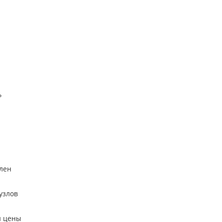
и
ь
лен
узлов
и цены