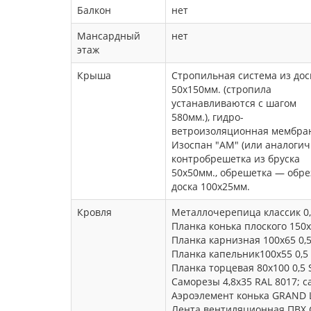
Балкон
нет
Мансардный
нет
этаж
Крыша
Стропильная система из дос
50х150мм. (стропила
устанавливаются с шагом
580мм.), гидро-
ветроизоляционная мембра
Изоспан "АМ" (или аналогич
контробрешетка из бруска
50х50мм., обрешетка — обр
доска 100х25мм.
Кровля
Металлочерепица классик 0,
Планка конька плоского 150х
Планка карнизная 100х65 0,5
Планка капельник100х55 0,5 
Планка торцевая 80х100 0,5 
Саморезы 4,8х35 RAL 8017; с
Аэроэлемент конька GRAND 
Лента вентиляционная ПВХ 