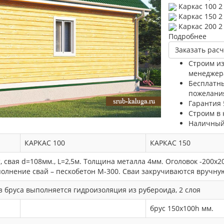
Каркас 100
2
Каркас 150
2
Каркас 200
2
Подробнее
Заказать расч
Строим из
менеджер
Бесплатн
пожелани
Гарантия 
Строим в 
Наличный
КАРКАС 100
КАРКАС 150
 свая d=108мм., L=2,5м. Толщина металла 4мм. Оголовок -200
полнение свай – пескобетон М-300. Сваи закручиваются вручну
из бруса выполняется гидроизоляция из рубероида, 2 слоя
брус 150х100h мм.