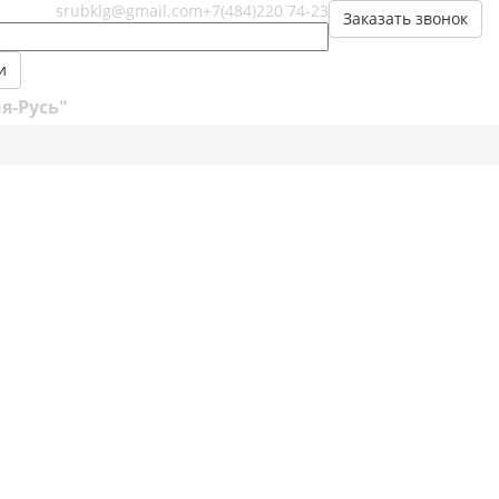
srubklg@gmail.com
+7(484)220 74-23
Заказать звонок
и
я-Русь"