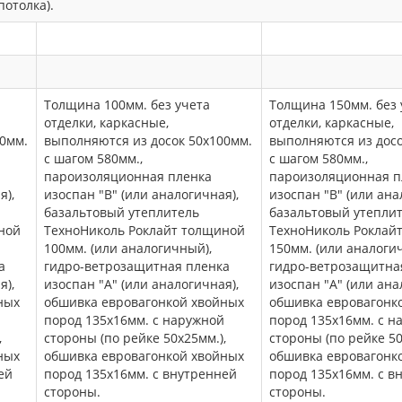
потолка).
Толщина 100мм. без учета
Толщина 150мм. без 
отделки, каркасные,
отделки, каркасные,
50мм.
выполняются из досок 50х100мм.
выполняются из досо
с шагом 580мм.,
с шагом 580мм.,
пароизоляционная пленка
пароизоляционная п
я),
изоспан "В" (или аналогичная),
изоспан "В" (или ана
базальтовый утеплитель
базальтовый утепли
ной
ТехноНиколь Роклайт толщиной
ТехноНиколь Роклай
100мм. (или аналогичный),
150мм. (или аналоги
а
гидро-ветрозащитная пленка
гидро-ветрозащитна
я),
изоспан "А" (или аналогичная),
изоспан "А" (или ана
ных
обшивка евровагонкой хвойных
обшивка евровагонк
пород 135х16мм. с наружной
пород 135х16мм. с н
,
стороны (по рейке 50х25мм.),
стороны (по рейке 50
ных
обшивка евровагонкой хвойных
обшивка евровагонк
ей
пород 135х16мм. с внутренней
пород 135х16мм. с в
стороны.
стороны.