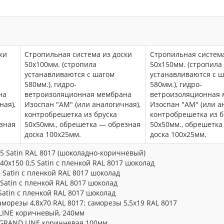
ки
Стропильная система из доски
Стропильная система
50х100мм. (стропила
50х150мм. (стропила
устанавливаются с шагом
устанавливаются с 
580мм.), гидро-
580мм.), гидро-
на
ветроизоляционная мембрана
ветроизоляционная
ная),
Изоспан "АМ" (или аналогичная),
Изоспан "АМ" (или а
контробрешетка из бруска
контробрешетка из б
езная
50х50мм., обрешетка — обрезная
50х50мм., обрешетка
доска 100х25мм.
доска 100х25мм.
5 Satin RAL 8017 (шоколадно-коричневый)
40х150 0,5 Satin с пленкой RAL 8017 шоколад
 Satin с пленкой RAL 8017 шоколад
Satin с пленкой RAL 8017 шоколад
Satin с пленкой RAL 8017 шоколад
аморезы 4,8х70 RAL 8017; саморезы 5,5х19 RAL 8017
LINE коричневый, 240мм
GRAND LINE коричневая 100мм.