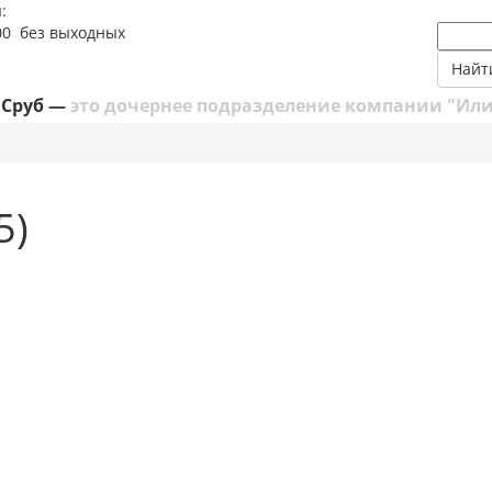
:
:00 без выходных
Найт
 Сруб —
это дочернее подразделение компании "Или
5)