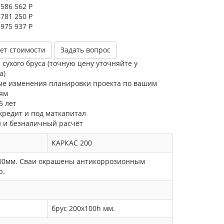
 586 562 Р
 781 250 Р
 975 937 Р
ет стоимости
Задать вопрос
 сухого бруса (точную цену уточняйте у
а)
ые изменения планировки проекта по вашим
ям
5 лет
кредит и под маткапитал
 и безналичный расчёт
КАРКАС 200
х200мм. Сваи окрашены антикоррозионным
ю.
брус 200х100h мм.