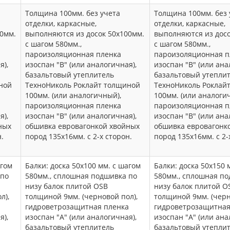
Толщина 100мм. без учета
Толщина 100мм. без 
отделки, каркасные,
отделки, каркасные,
00мм.
выполняются из досок 50х100мм.
выполняются из досо
с шагом 580мм.,
с шагом 580мм.,
пароизоляционная пленка
пароизоляционная п
я),
изоспан "В" (или аналогичная),
изоспан "В" (или ана
базальтовый утеплитель
базальтовый утепли
ной
ТехноНиколь Роклайт толщиной
ТехноНиколь Роклай
100мм. (или аналогичный),
100мм. (или аналоги
пароизоляционная пленка
пароизоляционная п
я),
изоспан "В" (или аналогичная),
изоспан "В" (или ана
ных
обшивка евровагонкой хвойных
обшивка евровагонк
.
пород 135х16мм. с 2-х сторон.
пород 135х16мм. с 2-
агом
Балки: доска 50х100 мм. с шагом
Балки: доска 50х150 
 по
580мм., сплошная подшивка по
580мм., сплошная по
низу балок плитой OSB
низу балок плитой O
л),
толщиной 9мм. (черновой пол),
толщиной 9мм. (черн
а
гидроветрозащитная пленка
гидроветрозащитная
я),
изоспан "А" (или аналогичная),
изоспан "А" (или ана
базальтовый утеплитель
базальтовый утепли