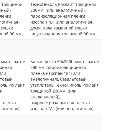
т толщиной
ТехноНиколь Роклайт толщиной
чный),
200мм. (или аналогичный),
ленка
пароизоляционная пленка
логичная),
изоспан "В" (или аналогичная),
 сушки
доска пола камерной сушки
ной 36 мм.
шпунтованная толщиной 36 мм.
 мм. с шагом
Балки: доска 50х200h мм. с шагом
ионная
580 мм.,пароизоляционная
или
пленка изоспан "В" (или
ьтовый
аналогичная), базальтовый
оль Роклайт
утеплитель ТехноНиколь Роклайт
ли
толщиной 200мм. (или
аналогичный),
 пленка
гидроветрозащитная пленка
логичная).
изоспан "А" (или аналогичная).