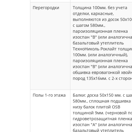
Перегородки
Толщина 100мм. без учета
отделки, каркасные,
выполняются из досок 50х1
с шагом 580мм.,
пароизоляционная пленка
изоспан "В" (или аналогична
базальтовый утеплитель
ТехноНиколь Роклайт толщи
100мм. (или аналогичный),
пароизоляционная пленка
изоспан "В" (или аналогична
обшивка евровагонкой хвой
пород 135х16мм. с 2-х сторон
Полы 1-го этажа
Балки: доска 50х150 мм. с ш
580мм., сплошная подшивка
низу балок плитой OSB
толщиной 9мм. (черновой по
гидроветрозащитная пленк
изоспан "А" (или аналогична
базальтовый утеплитель