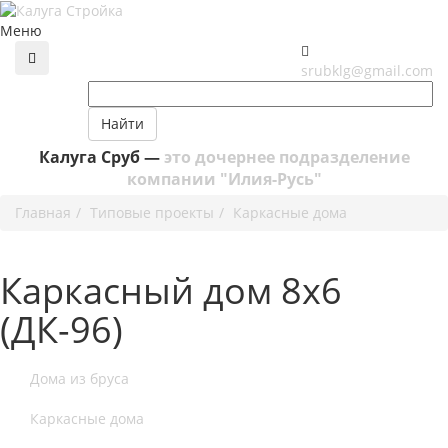
Меню
srubklg@gmail.com
Найти
Калуга Сруб —
это дочернее подразделение
компании "Илия-Русь"
Главная
Типовые проекты
Каркасные дома
Каркасный дом 8х6
(ДК-96)
Дома из бруса
Каркасные дома