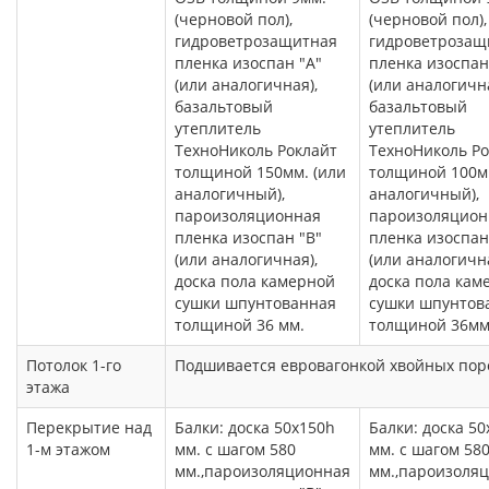
(черновой пол),
(черновой пол),
гидроветрозащитная
гидроветрозащ
пленка изоспан "А"
пленка изоспан
(или аналогичная),
(или аналогична
базальтовый
базальтовый
утеплитель
утеплитель
ТехноНиколь Роклайт
ТехноНиколь Ро
толщиной 150мм. (или
толщиной 100мм
аналогичный),
аналогичный),
пароизоляционная
пароизоляцион
пленка изоспан "В"
пленка изоспан
(или аналогичная),
(или аналогична
доска пола камерной
доска пола кам
сушки шпунтованная
сушки шпунтов
толщиной 36 мм.
толщиной 36мм
Потолок 1-го
Подшивается евровагонкой хвойных поро
этажа
Перекрытие над
Балки: доска 50х150h
Балки: доска 5
1-м этажом
мм. с шагом 580
мм. с шагом 58
мм.,пароизоляционная
мм.,пароизоля