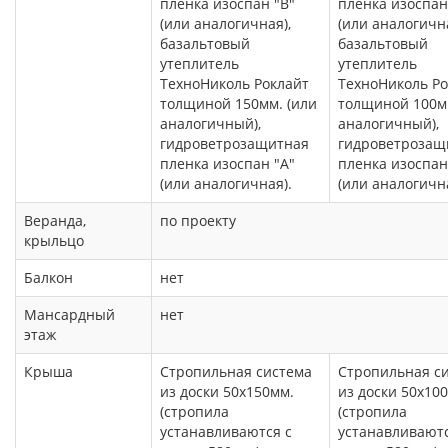
пленка изоспан "В"
пленка изоспан
(или аналогичная),
(или аналогична
базальтовый
базальтовый
утеплитель
утеплитель
ТехноНиколь Роклайт
ТехноНиколь Ро
толщиной 150мм. (или
толщиной 100мм
аналогичный),
аналогичный),
гидроветрозащитная
гидроветрозащ
пленка изоспан "А"
пленка изоспан
(или аналогичная).
(или аналогична
Веранда,
по проекту
крыльцо
Балкон
нет
Мансардный
нет
этаж
Крыша
Стропильная система
Стропильная с
из доски 50х150мм.
из доски 50х10
(стропила
(стропила
устанавливаются с
устанавливаютс