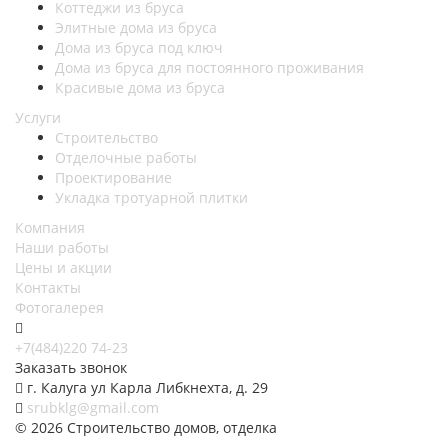
Коттеджи из бруса
Элитные дома из бруса
Дома из бруса под ключ
Дома из бруса для постоянного проживания
Красивые дома из бруса
Услуги
Строительство
Отделочные работы
Проектирование
Укладка тротуарной плитки
Компания
Наши работы
Цены и акции
Контакты
Фотогалерея
+7(484)220 74-23
Заказать звонок
г. Калуга ул Карла Либкнехта, д. 29
srubklg@gmail.com
© 2026 Строительство домов, отделка