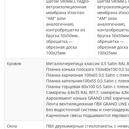
шагом 580мм.), гидро-
шагом 580мм.), 
ветроизоляционная
ветроизоляцио
мембрана Изоспан
мембрана Изос
"АМ" (или
"АМ" (или
аналогичная),
аналогичная),
контробрешетка из
контробрешетк
бруска 50х50мм.,
бруска 50х50мм.
обрешетка —
обрешетка —
обрезная доска
обрезная доска
100х25мм.
100х25мм.
Кровля
Металлочерепица классик 0,5 Satin RAL 
Планка конька плоского 150х40х150 0,5 S
Планка карнизная 100х65 0,5 Satin с пле
Планка капельник100х55 0,5 Satin с пле
Планка торцевая 80х100 0,5 Satin с плен
Саморезы 4,8х35 RAL 8017; саморезы 4,8х
Аэроэлемент конька GRAND LINE коричн
Лента вентиляционная ПВХ GRAND LINE 
Без водосточной системы и снегозадерж
Карнизные свесы подшиваются евроваго
Окна
ПВХ двухкамерные стеклопакеты, с неме