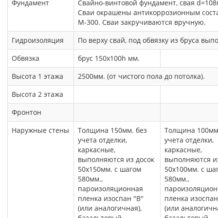
Фундамент
Свайно-винтовой фундамент, свая d=108м
Сваи окрашены антикоррозионным соста
М-300. Сваи закручиваются вручную.
Гидроизоляция
По верху свай, под обвязку из бруса вып
Обвязка
брус 150х100h мм.
Высота 1 этажа
2500мм. (от чистого пола до потолка).
Высота 2 этажа
Фронтон
Наружные стены
Толщина 150мм. без
Толщина 100мм
учета отделки,
учета отделки,
каркасные,
каркасные,
выполняются из досок
выполняются из
50х150мм. с шагом
50х100мм. с ша
580мм.,
580мм.,
пароизоляционная
пароизоляцион
пленка изоспан "В"
пленка изоспан
(или аналогичная),
(или аналогична
базальтовый
базальтовый