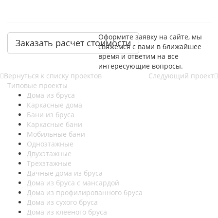
Оформите заявку на сайте, мы
Заказать расчет стоимости
свяжемся с вами в ближайшее
время и ответим на все
интересующие вопросы.
Вернуться к списку проектов
Следующий проект
Типовые проекты
Дома из бруса
Каркасные дома
Бани из бруса
Каркасные бани
Мобильные бани
Одноэтажные
Двухэтажные
Трехэтажные
Дачные дома из бруса
Дома из бруса с мансардой
Дома из профилированного бруса
Дома из сухого бруса
Дома из клееного бруса