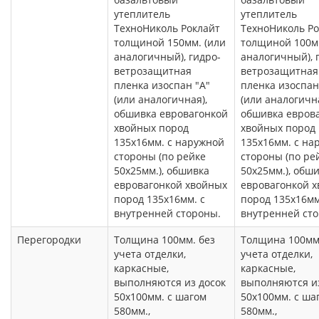
утеплитель
утеплитель
ТехноНиколь Роклайт
ТехноНиколь Ро
толщиной 150мм. (или
толщиной 100мм
аналогичный), гидро-
аналогичный), 
ветрозащитная
ветрозащитная
пленка изоспан "А"
пленка изоспан
(или аналогичная),
(или аналогична
обшивка евровагонкой
обшивка евров
хвойных пород
хвойных пород
135х16мм. с наружной
135х16мм. с на
стороны (по рейке
стороны (по ре
50х25мм.), обшивка
50х25мм.), обш
евровагонкой хвойных
евровагонкой 
пород 135х16мм. с
пород 135х16мм
внутренней стороны.
внутренней ст
Перегородки
Толщина 100мм. без
Толщина 100мм
учета отделки,
учета отделки,
каркасные,
каркасные,
выполняются из досок
выполняются из
50х100мм. с шагом
50х100мм. с ша
580мм.,
580мм.,