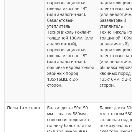
пароизоляционная
пароизоляцион
пленка изоспан "В"
пленка изоспан
(или аналогичная),
(или аналогична
базальтовый
базальтовый
утеплитель
утеплитель
ТехноНиколь Роклайт
ТехноНиколь Ро
толщиной 100мм. (или
толщиной 100мм
аналогичный),
аналогичный),
пароизоляционная
пароизоляцион
пленка изоспан "В"
пленка изоспан
(или аналогичная),
(или аналогична
обшивка евровагонкой
обшивка евров
хвойных пород
хвойных пород
135х16мм. с 2-х
135х16мм. с 2-х
сторон.
сторон.
Полы 1-го этажа
Балки: доска 50х150
Балки: доска 50
мм. с шагом 580мм.,
мм. с шагом 580
сплошная подшивка
сплошная подш
по низу балок плитой
по низу балок 
OSB толщиной 9мм.
OSB толщиной 